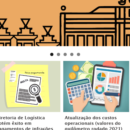
iretoria de Logística
Atualização dos custos
btém êxito em
operacionais (valores do
agamentos de infrações
quilômetro rodado 2021)