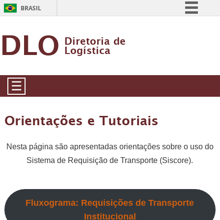
BRASIL
Simplifique!
DLO
Diretoria de
Comunica BR
Logística
Participe
Acesso à informação
☰
Legislação
Canais
Orientações e Tutoriais
Nesta página são apresentadas orientações sobre o uso do
Sistema de Requisição de Transporte (Siscore).
Fluxograma: Requisições de Transporte
Institucional